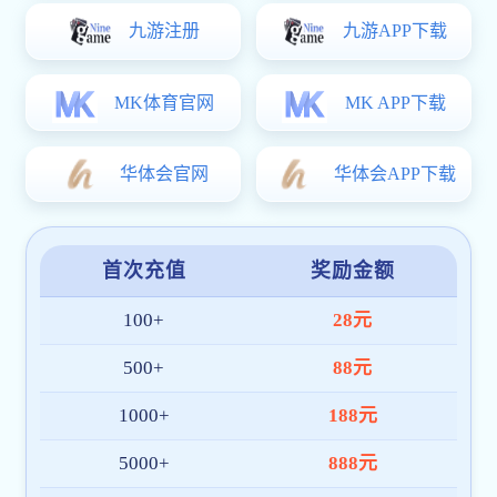
靠的服务体验。
截至目前，NG体育 已拥有超
100 万+
注册用户，服务网络
覆盖十余国家与地区，日均访问量持续增长，深受广大体育
爱好者喜爱。
我们将继续秉持“
技术创新、用户至上、安全高效
”的理念，
持续优化产品架构与内容体验，致力于成为全球领先的NG体
育(NGSPORTS)官方网站-在线娱乐-NG体育平台。