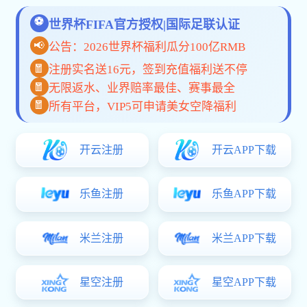
NG体育公司简介
NG体育
是一家面向全球市场的综合体育赛事直播与数据服
务平台，专注于为体育迷打造高品质的数字化观赛体验。我
们整合
高清赛事直播、数据分析、多终端同步
等核心功能，
为用户提供一站式的NG体育(NGSPORTS)官方网站-在线娱
乐-NG体育服务。
平台通过多项国际安全认证，系统架构稳定高效，全面适配
APP、PC 和移动网页端。在东南亚、中东、欧洲等区域建立
了本地化技术与客服团队，确保每位用户都能获得便捷、可