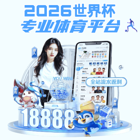
注册入口
NG体育
· 体育观看更便捷
连接你的赛事视野，打造球迷专属的数字主场。
NG体育
网页版
提供多终端支持、高清视频、 实时比分与赛事推
荐，让你随时随地畅享体育内容。
网页端入口
下载APP