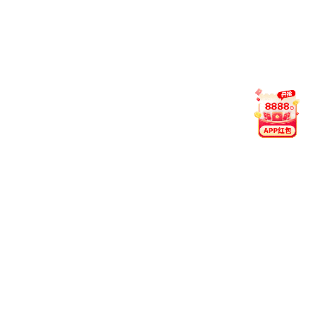
6
如何联系客服？支持哪些语言？
我们提供 7×24 小时在线服务，支持中文、英文、马来语
三语交流。您可通过官网 Live Chat、Telegram 或
WhatsApp 快速联系人工客服。
用户评分
4.9 / 5.0
200 万+ 次下载
NG体育 App · 更快更稳更懂你