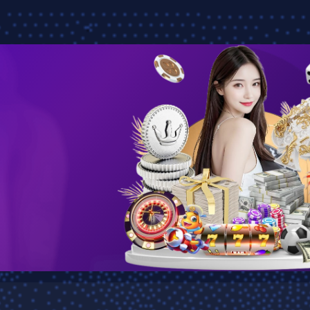
G体育
· 体育观看更
球迷专属的数字主场。
NG体育网页版
提供多终端支持
事推荐，让你随时随地畅享体育内容。
网页端入口
下载APP