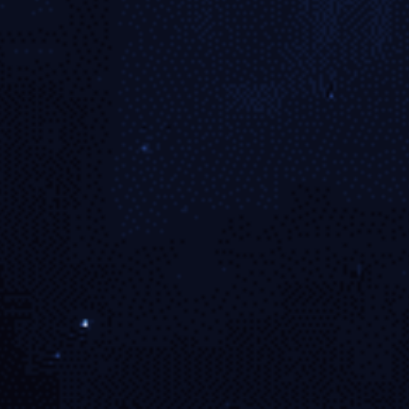
西汉姆对M费标价8000万镑曼
近年来，足球转会市场的竞争愈发激烈
2026-08-05
弗拉门戈再度出击帕奎塔引援计
在当今足球转会市场的竞争愈发激烈的
2026-05-23
文班亚马参与球队训练状态良好
近日，关于年轻球员文班亚马的消息引
2026-05-28