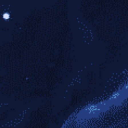
指导是罗伯茨的重要职责之一。他通过细致入微的视频分析来帮
站位等关键要素。此外，他还强调心理素质的重要性，以确保球
茨采用灵活多变的方法，根据不同球员特点制定个性化训练计划
每位球员感受到被重视与关怀。许多曾经处于低谷期或信心不足
伯茨还十分注重团队精神建设。他通过组织团体活动加强队内凝
标。这种科学有效的方法，使得球队氛围更加融洽，也增强了士
方向
花门将教练的罗伯茨承载着更多期待。他所带来的不仅是丰富经