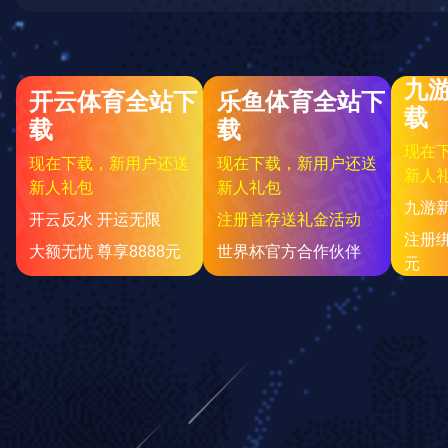
首页
体育头条
正
本文将围绕申花门将教练罗
茨的职业生涯，从他的早期经
对中国足球的发展所做出的
结罗伯茨未来的发展方向以
的重要地位及其独特魅力。
1、从阿森纳到
罗伯茨的职业生涯始于英格
练。他深入参与了年轻球员
比赛的理解能力。
随后，罗伯茨转投意大利，他
步磨砺。他利用自己丰富的