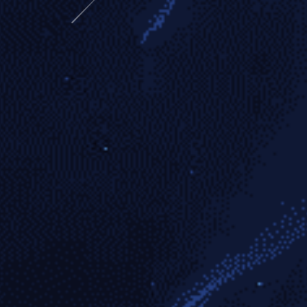
罗伯茨不断积累着宝贵的执
在这段时间里，罗伯茨获得
基础，也使得他成为了一名
2、华夏幸福时
离开欧洲后，罗伯茨选择来
和比赛环境，但凭借其卓越
线的训练工作。
在他的指导下，华夏幸福队
时，罗伯茨根据中国球员普
争激烈的中超联赛中打出了
此外，在与外国教练合作过
了球迷们和媒体的一致好评