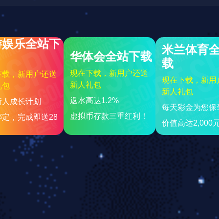
文
伯茨的辉煌履历展开，探讨他作为一名优秀教练所取得的成就与
历谈起，包括在阿森纳和AC米兰的执教背景；其次，将分析他
贡献；第三部分则着重阐述罗伯茨对球员们技术提升和心理调适
及他对申花俱乐部可能产生的影响。通过这些内容，我们希望能
米兰
兰，他在年轻时便展现出过人的足球才华。在他的职业初期，担
的培养，并帮助他们成长为顶级球员。期间，罗伯茨不仅关注技
加入了AC米兰作为守门员教练。在这里，他与众多世界级球星
战术知识和丰富经验，为球队打造了一支防守稳固、反击迅猛的