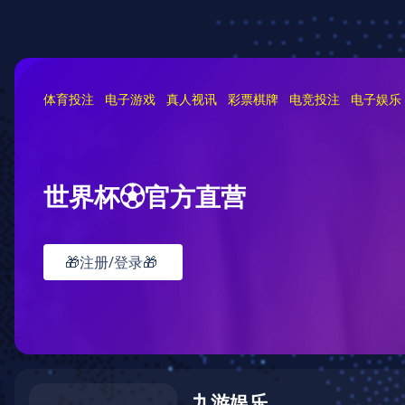
N
连接你的赛事视野，打造