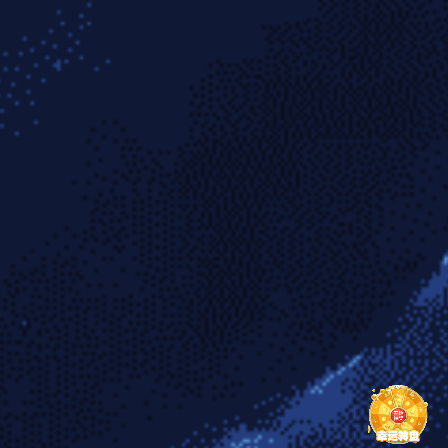
他后来的执教生涯奠定了扎实
是不同于欧洲联赛的文化背景
他负责球队守门员以及整个防
，也增强了团队配合意识。同
的努力很快见效，让球队在竞
合。这种跨文化交流让他赢得