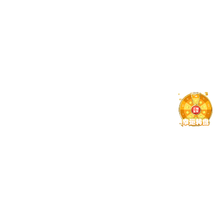
3、团队协作的重要性
篮球作为一个团队运动，其核心就在于队员之间默契配合。
在这场比赛中，杨瀚森能够取得如此佳绩，与队友们密切合
作密不可分。队友们为他创造出很多空当，让他能够轻松完
成进攻。而对于其他队员来说，他们也因杨瀚森带来的威胁
而获得更多得分机会，实现真正意义上的团队篮球。
此外，在防守端，各种战术布置使得整个球队形成合力，共
同阻止对方进攻。当某位队员出现失误或被突破时，总有其
他队友及时补位，为球队保驾护航。这种无私奉献精神正是
推动球队前行的重要动力，同时也提升了每位成员之间信任
感，从而实现整体战斗力提升。
因此，可以说，杨瀚森不仅仅是一个优秀个人选手，更是团
队合作成功的重要组成部分。他所展现出的领导能力与沟通
技巧，将极大促进整个球队的发展，使他们朝着更高目标迈