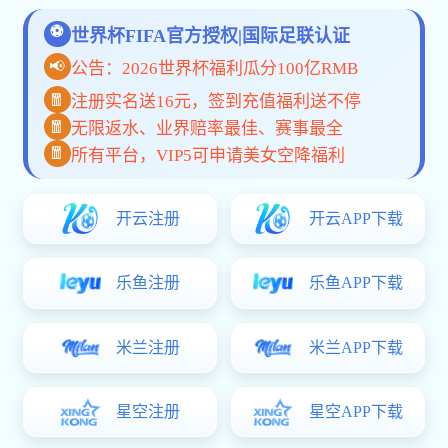
杨瀚森在G联赛中创下新高14分17篮板
2助攻2盖帽工作室发布精彩数据海报
2026-06-04 01:07
阅读 66 次