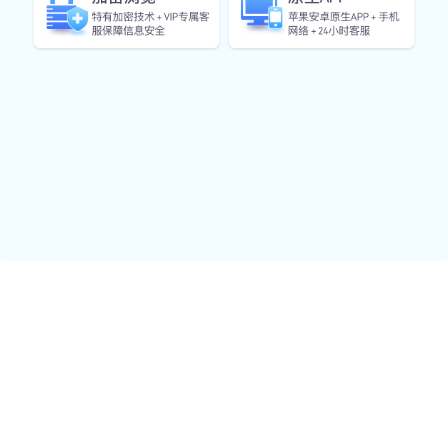
争力。他善于利用自身高度，在内线进行有效攻击，同时也
展现出一定的远投能力，使对方防守难以捉摸。此外，他在
运球方面也有显著进步，通过流畅的突破来制造投篮机会，
这为他的得分提供了更多选择。
然而，在分析其不足之处时，也有几点需要改进。首先，尽
管他在进攻端表现优异，但在防守时偶尔会出现失位情况，
让对方轻松得分。因此，提高防守专注度与及时回防是他今
后需要加强的一部分。同时，在面对强大对手时，他可能会
受到心理压力影响，需要进一步增强心理素质，以应对更高
水平赛事带来的挑战。
总体而言，通过本场比赛，我们可以看到杨瀚森身上所蕴藏
着巨大的潜力。他仍年轻，有足够时间去打磨自己的技术细
节，相信经过不断努力，他必将在未来成为更具影响力的球
员。