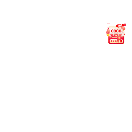
最后，可以说，如今的足球不仅仅是一项运动，更是一个庞
大的商业体系。在这个体系内，每位球员都需要权衡利弊，
根据自身情况作出最佳选择，以便在瞬息万变的大环境中把
握住属于自己的机会，同时推动整个行业的发展与进步。
总结：
综合来看，目前AC米兰和尤文图斯对莱万多夫斯基兴趣减
弱，与他们各自所处的战术需求、财政状况密切相关。同
时，这一变化也为萊萬打开了通往其他豪门或者新兴市场的
大门，比如沙特或美国等地，让他有机会获得更丰厚的合同
以及新的挑战平台。
未来几年的全球足球市场，将因这些新兴力量而更加复杂多
元。对于每位运动员来说，他们将如何平衡竞技需求与经济
收益，将决定他们最后所走出的道路，而这一过程必将成为
人们热议的话题之一，也进一步影响世界足坛格局的发展走