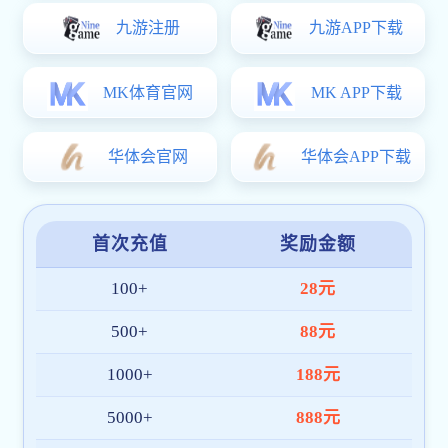
首页
体育头条
正文
近期，外媒报道了有关足球明星莱万多夫斯基的转会动态，
指出AC米兰和尤文图斯对他的兴趣正在减弱。这一消息引发
了广泛关注，因为莱万作为当今足坛顶级前锋之一，他的未
来去向无疑将影响多个俱乐部的阵容建设。文章将从四个方
面详细分析这一现象，包括米兰和尤文对莱万兴趣减弱的原
因、莱万可能的去向、沙特联赛和MLS联赛的发展趋势以及
这对全球足球市场的影响。通过这些探讨，我们可以更好地
理解如今足球市场中的种种变迁，以及球员个人选择背后的
复杂因素。
1、米兰与尤文对莱万兴趣减弱
首先，AC米兰与尤文图斯两家俱乐部在近年来都在积极寻求
提升自己的竞争力，而莱万多夫斯基作为一名经验丰富且实
力强劲的前锋，一直以来都是他们的重要目标。然而，随着