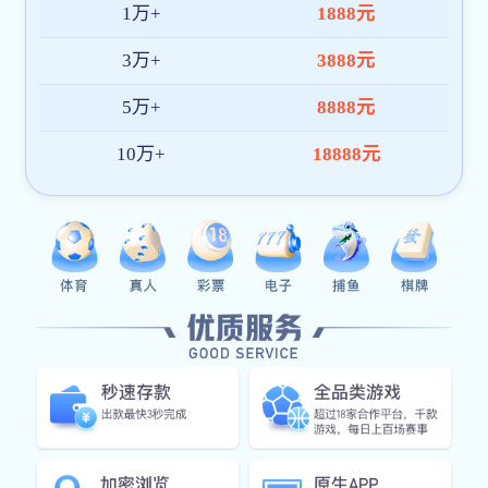
切尔西等顶级俱乐部的表现，不仅让他积累了丰富的大赛经
验，也锻炼了他应对高压比赛环境的能力。这样的背景使得
科瓦契奇成为许多球队追逐的目标。
此外，科瓦契奇在控球和传球方面展现出的卓越能力，使得
他能够适应不同战术体系。在现代足球中，中场球员不仅需
要具备良好的防守意识，还要能够参与进攻组织，这正是科
瓦契奇所擅长的。他可以通过精准的传球为前锋提供机会，
同时也能利用个人技术突破对方防线。
综上所述，科瓦契奇在当今足坛扮演着越来越重要的角色，
他独特的足球风格与AC米兰目前急需加强中场控制力和创造
力非常吻合。因此，引进科瓦契奇有助于提升球队整体实
力，为球队重建注入新的动力。
2、莫德里奇与科瓦契奇之间的默契