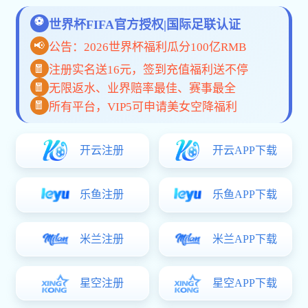
AC米兰内部探讨引进科瓦契奇莫德里奇
力荐助力球队重建
2026-06-25 05:52
阅读 44 次