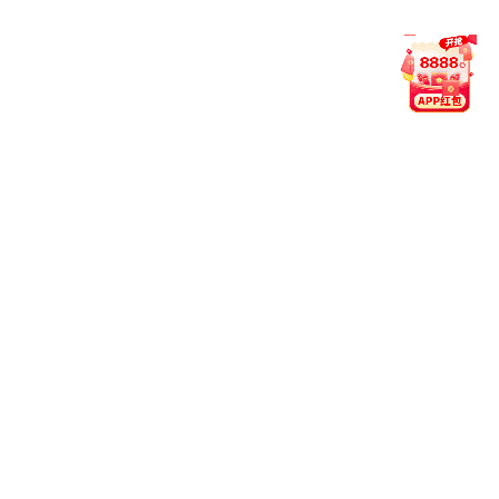
方向，这是一个双赢之局面。
总结：
总而言之，引进科瓦契齐对于 AC 米兰 的重建具有深远意
义。他凭借自身优秀技艺和丰富经验，将大幅提升球队实
力。此外，与莫德里奇之间良好的配合也将为新环境中的适
应提供保障。从AC米兰当前需求来看，加强中场配置已经迫
在眉睫，而这笔交易将极大满足这一要求，为团队注入新的
活力。
未来，我们期待看到 AC 米兰 在这位克罗地亚国脚加盟后的
表现，以及他如何与其他队友共同努力，实现争冠愿景。如
果顺利完成这宗转会，无疑将在意甲乃至欧洲舞台上掀起波
澜。希望 AC 米兰 能够抓住这个机遇，再创辉煌！